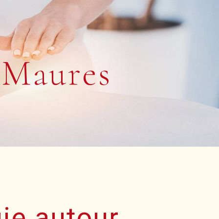
-Maures
ie autour