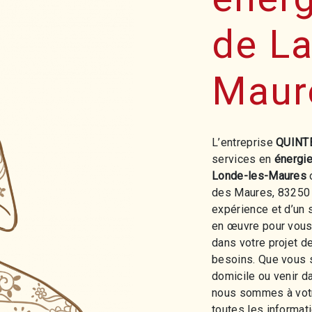
de La
Maur
L’entreprise
QUINT
services en
énergi
Londe-les-Maures
o
des Maures, 83250 
expérience et d’un 
en œuvre pour vous
dans votre projet d
besoins. Que vous s
domicile ou venir d
nous sommes à votr
toutes les informat