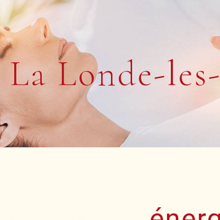
e La Londe-les
énerg