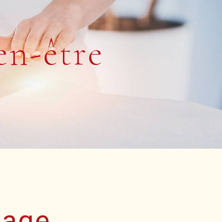
en-être
age