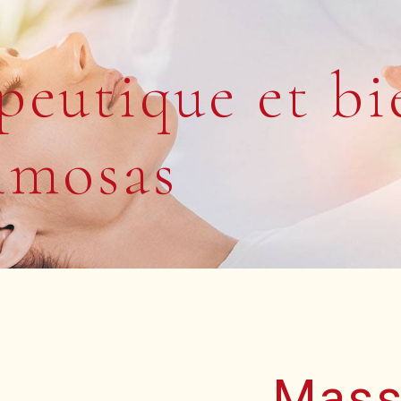
peutique et bi
imosas
Mass