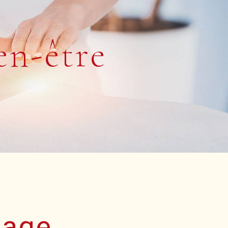
en-être
age