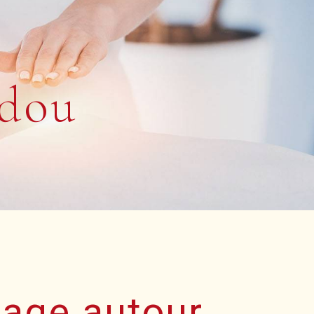
ndou
age autour