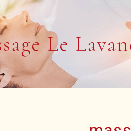
sage Le Lava
mass