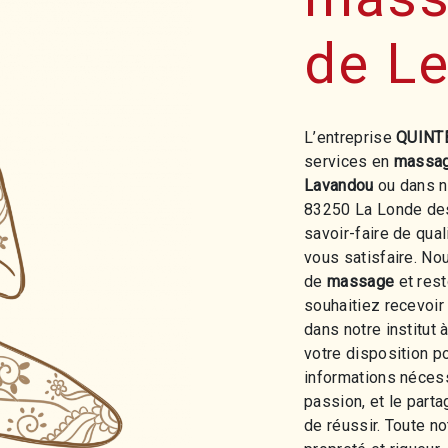
de L
L’entreprise
QUINT
services en
massa
Lavandou
ou dans n
83250 La Londe des
savoir-faire de qua
vous satisfaire. N
de
massage
et rest
souhaitiez recevoir
dans notre institu
votre disposition p
informations nécess
passion, et le part
de réussir. Toute no