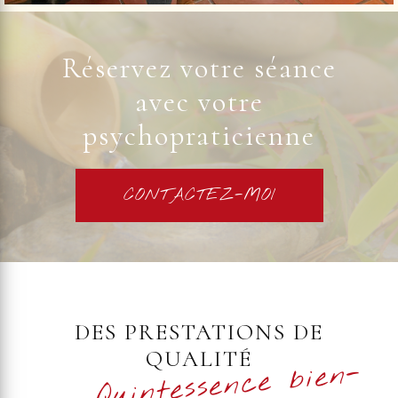
Réservez votre séance
avec votre
psychopraticienne
CONTACTEZ-MOI
DES PRESTATIONS DE
QUALITÉ
Quintessence bien-