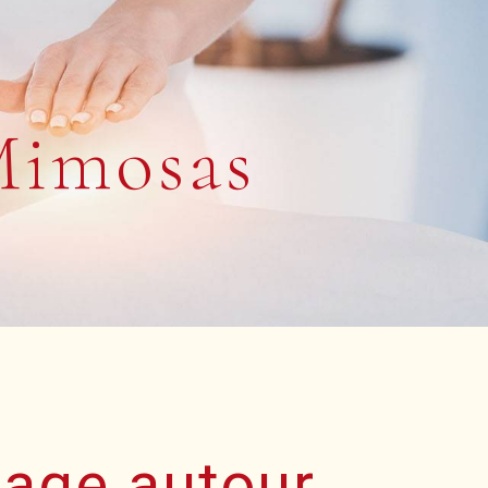
Mimosas
age autour