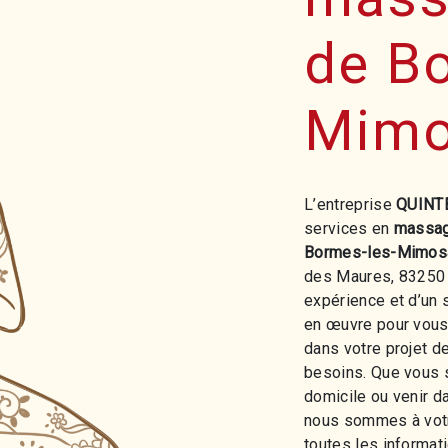
de Bo
Mimo
L’entreprise
QUINT
services en
massa
Bormes-les-Mimos
des Maures, 83250 
expérience et d’un 
en œuvre pour vous
dans votre projet d
besoins. Que vous s
domicile ou venir d
nous sommes à votr
toutes les informat