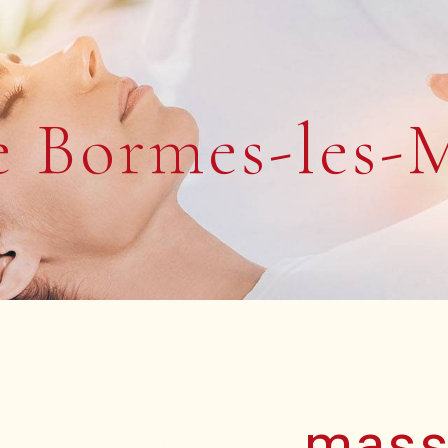
e Bormes-les-
mass